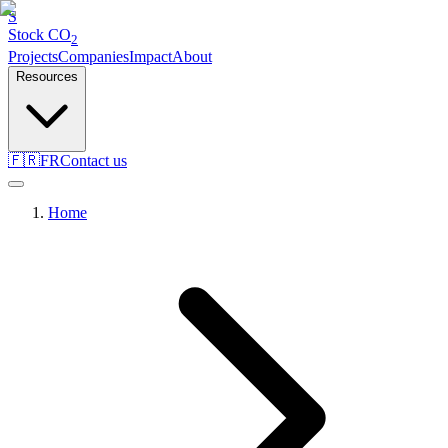
S
Stock
CO
2
Projects
Companies
Impact
About
Resources
🇫🇷
FR
Contact us
Home