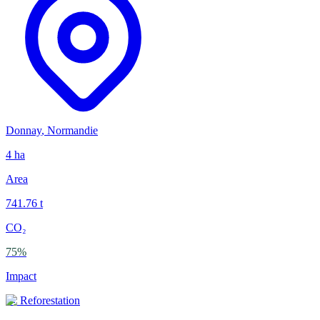
Donnay
,
Normandie
4
ha
Area
741.76
t
CO₂
75
%
Impact
🌲
Reforestation