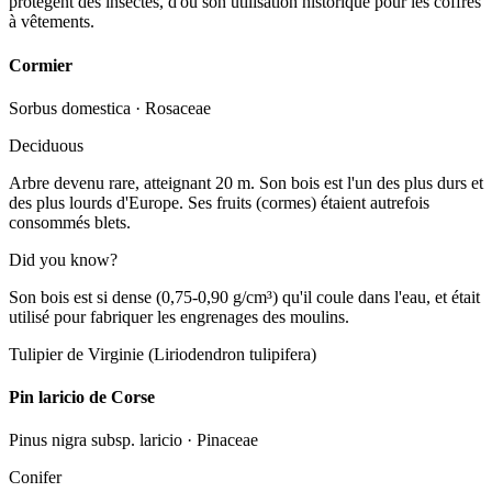
protègent des insectes, d'où son utilisation historique pour les coffres
à vêtements.
Cormier
Sorbus domestica
·
Rosaceae
Deciduous
Arbre devenu rare, atteignant 20 m. Son bois est l'un des plus durs et
des plus lourds d'Europe. Ses fruits (cormes) étaient autrefois
consommés blets.
Did you know?
Son bois est si dense (0,75-0,90 g/cm³) qu'il coule dans l'eau, et était
utilisé pour fabriquer les engrenages des moulins.
Tulipier de Virginie (Liriodendron tulipifera)
Pin laricio de Corse
Pinus nigra subsp. laricio
·
Pinaceae
Conifer