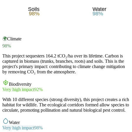
Soils
Water
98
%
98
%
🌍
Climate
98
%
This project sequesters 164.2 tCO₂/ha over its lifetime. Carbon is
captured in biomass (trunks, branches, roots) and soils. This is the
project's primary impact: contributing to climate change mitigation
by removing CO₂ from the atmosphere.
Biodiversity
Very high impact
92
%
With 10 different species (strong diversity), this project creates a rich
habitat for wildlife. The ecological corridors formed allow species to
circulate, promoting pollination and natural biological pest control.
Water
Very high impact
98
%