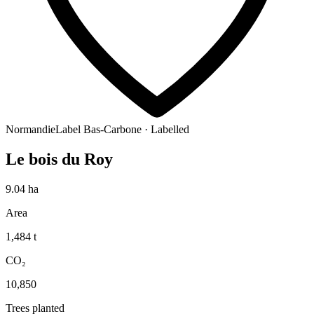
Normandie
Label Bas-Carbone · Labelled
Le bois du Roy
9.04
ha
Area
1,484
t
CO₂
10,850
Trees planted