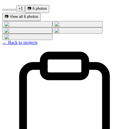
+
1
📷
6
photos
📷
View all 6 photos
← Back to projects