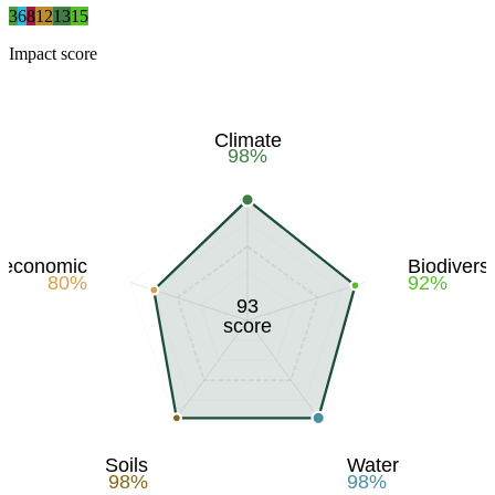
3
6
8
12
13
15
Impact score
Climate
98
%
-economic
Biodiversi
80
%
92
%
93
score
Soils
Water
98
%
98
%