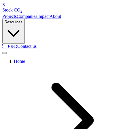
S
Stock
CO
2
Projects
Companies
Impact
About
Resources
🇫🇷
FR
Contact us
Home