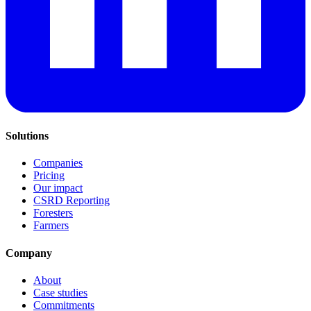
Solutions
Companies
Pricing
Our impact
CSRD Reporting
Foresters
Farmers
Company
About
Case studies
Commitments