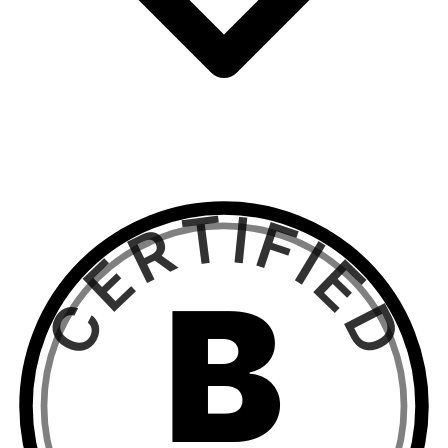
CERTIFIED
B