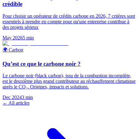
crédible
Pour choisir un opérateur de crédits carbone en 2026, 7 critères sont
essentiels à prendre en compte pour qu'une entreprise contribue à
des projets sérieux
May 2026
5
min
🌍 Carbon
Qu’est ce que le carbone noir ?
Le carbone noir (black carbon), issu de la combustion incomplète,
est le deuxième plus grand contributeur au réchauffement climatique
après le CO₂. Origines, impacts et solutions.
Dec 2024
3
min
← All articles