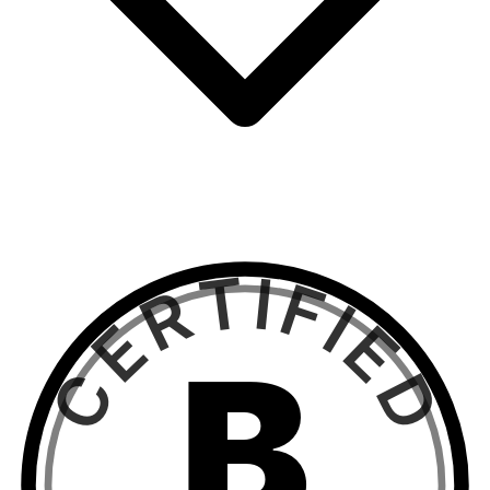
CERTIFIED
B