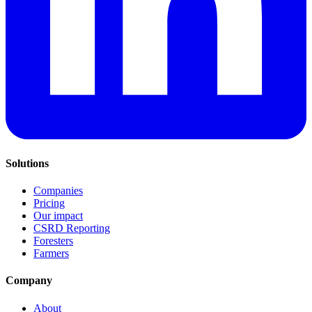
Solutions
Companies
Pricing
Our impact
CSRD Reporting
Foresters
Farmers
Company
About