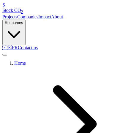
S
Stock
CO
2
Projects
Companies
Impact
About
Resources
🇫🇷
FR
Contact us
Home