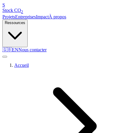
S
Stock
CO
2
Projets
Entreprises
Impact
À propos
Ressources
🇬🇧
EN
Nous contacter
Accueil