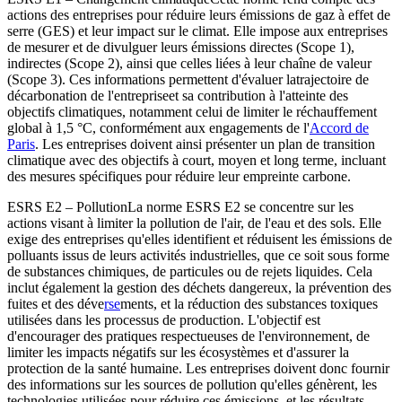
actions des entreprises pour réduire leurs émissions de gaz à effet de
serre (GES) et leur impact sur le climat. Elle impose aux entreprises
de mesurer et de divulguer leurs émissions directes (Scope 1),
indirectes (Scope 2), ainsi que celles liées à leur chaîne de valeur
(Scope 3). Ces informations permettent d'évaluer la
trajectoire de
décarbonation de l'entreprise
et sa contribution à l'atteinte des
objectifs climatiques, notamment celui de limiter le réchauffement
global à 1,5 °C, conformément aux engagements de l'
Accord de
Paris
. Les entreprises doivent ainsi présenter un plan de transition
climatique avec des objectifs à court, moyen et long terme, incluant
des mesures spécifiques pour réduire leur empreinte carbone.
ESRS E2 – Pollution
La norme ESRS E2 se concentre sur les
actions visant à limiter la pollution de l'air, de l'eau et des sols. Elle
exige des entreprises qu'elles identifient et réduisent les émissions de
polluants issus de leurs activités industrielles, que ce soit sous forme
de substances chimiques, de particules ou de rejets liquides. Cela
inclut également la gestion des déchets dangereux, la prévention des
fuites et des déve
rse
ments, et la réduction des substances toxiques
utilisées dans les processus de production. L'objectif est
d'encourager des pratiques respectueuses de l'environnement, de
limiter les impacts négatifs sur les écosystèmes et d'assurer la
protection de la santé humaine. Les entreprises doivent donc fournir
des informations sur les sources de pollution qu'elles génèrent, les
technologies utilisées pour réduire ces émissions, et les résultats