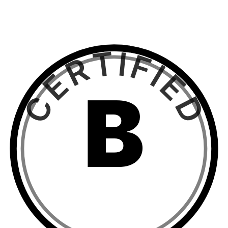
CERTIFIED
B