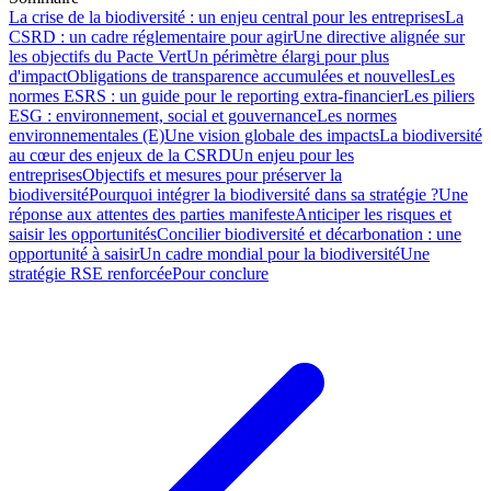
La crise de la biodiversité : un enjeu central pour les entreprises
La
CSRD : un cadre réglementaire pour agir
Une directive alignée sur
les objectifs du Pacte Vert
Un périmètre élargi pour plus
d'impact
Obligations de transparence accumulées et nouvelles
Les
normes ESRS : un guide pour le reporting extra-financier
Les piliers
ESG : environnement, social et gouvernance
Les normes
environnementales (E)
Une vision globale des impacts
La biodiversité
au cœur des enjeux de la CSRD
Un enjeu pour les
entreprises
Objectifs et mesures pour préserver la
biodiversité
Pourquoi intégrer la biodiversité dans sa stratégie ?
Une
réponse aux attentes des parties manifeste
Anticiper les risques et
saisir les opportunités
Concilier biodiversité et décarbonation : une
opportunité à saisir
Un cadre mondial pour la biodiversité
Une
stratégie RSE renforcée
Pour conclure