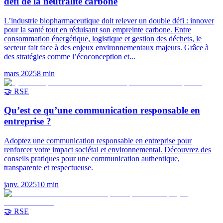
défi de la neutralité carbone
L’industrie biopharmaceutique doit relever un double défi : innover
pour la santé tout en réduisant son empreinte carbone. Entre
consommation énergétique, logistique et gestion des déchets, le
secteur fait face à des enjeux environnementaux majeurs. Grâce à
des stratégies comme l’écoconception et...
mars 2025
8
min
🤝 RSE
Qu’est ce qu’une communication responsable en
entreprise ?
Adoptez une communication responsable en entreprise pour
renforcer votre impact sociétal et environnemental. Découvrez des
conseils pratiques pour une communication authentique,
transparente et respectueuse.
janv. 2025
10
min
🤝 RSE