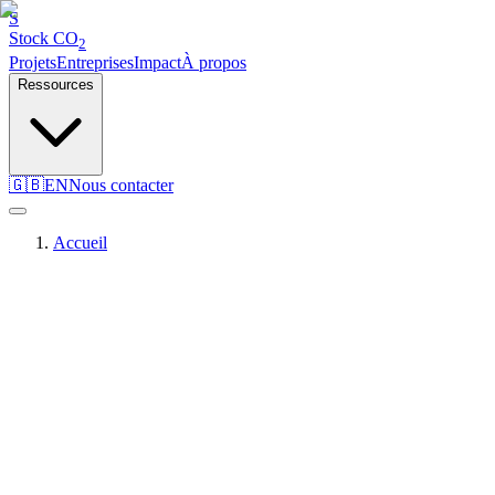
S
Stock
CO
2
Projets
Entreprises
Impact
À propos
Ressources
🇬🇧
EN
Nous contacter
Accueil