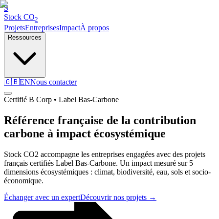
S
Stock
CO
2
Projets
Entreprises
Impact
À propos
Ressources
🇬🇧
EN
Nous contacter
Certifié B Corp • Label Bas-Carbone
Référence française de la
contribution
carbone
à impact écosystémique
Stock CO2 accompagne les entreprises engagées avec des projets
français certifiés Label Bas-Carbone. Un impact mesuré sur 5
dimensions écosystémiques : climat, biodiversité, eau, sols et socio-
économique.
Échanger avec un expert
Découvrir nos projets →