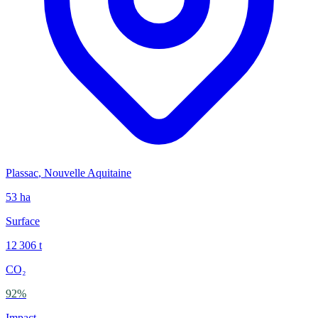
Plassac
,
Nouvelle Aquitaine
53
ha
Surface
12 306
t
CO₂
92
%
Impact