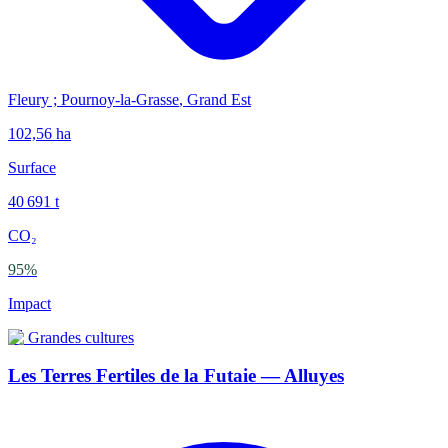
Fleury ; Pournoy-la-Grasse
,
Grand Est
102,56
ha
Surface
40 691
t
CO₂
95
%
Impact
🌾
Grandes cultures
Les Terres Fertiles de la Futaie — Alluyes