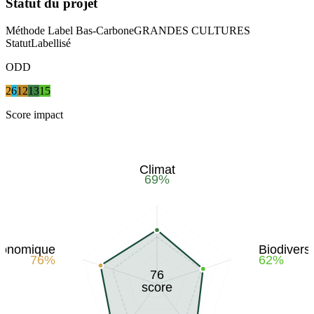
Statut du projet
Méthode Label Bas-Carbone
GRANDES CULTURES
Statut
Labellisé
ODD
2
6
12
13
15
Score impact
Climat
69
%
conomique
Biodiversi
76
%
62
%
76
score