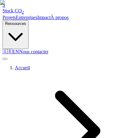
S
Stock
CO
2
Projets
Entreprises
Impact
À propos
Ressources
🇬🇧
EN
Nous contacter
Accueil