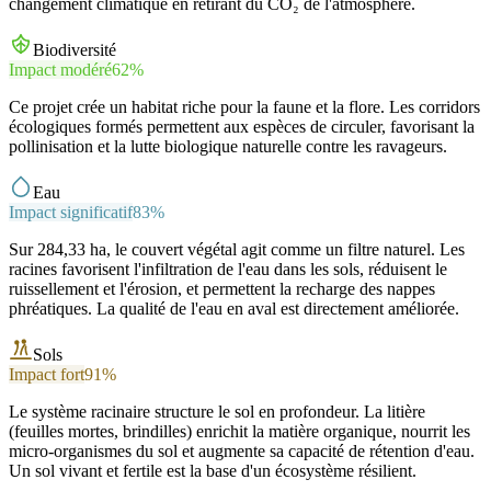
changement climatique en retirant du CO₂ de l'atmosphère.
Biodiversité
Impact modéré
62
%
Ce projet crée un habitat riche pour la faune et la flore. Les corridors
écologiques formés permettent aux espèces de circuler, favorisant la
pollinisation et la lutte biologique naturelle contre les ravageurs.
Eau
Impact significatif
83
%
Sur 284,33 ha, le couvert végétal agit comme un filtre naturel. Les
racines favorisent l'infiltration de l'eau dans les sols, réduisent le
ruissellement et l'érosion, et permettent la recharge des nappes
phréatiques. La qualité de l'eau en aval est directement améliorée.
Sols
Impact fort
91
%
Le système racinaire structure le sol en profondeur. La litière
(feuilles mortes, brindilles) enrichit la matière organique, nourrit les
micro-organismes du sol et augmente sa capacité de rétention d'eau.
Un sol vivant et fertile est la base d'un écosystème résilient.