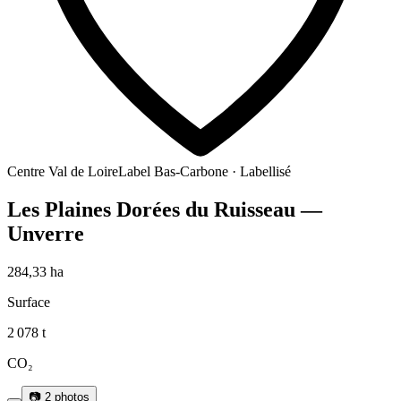
Centre Val de Loire
Label Bas-Carbone · Labellisé
Les Plaines Dorées du Ruisseau —
Unverre
284,33
ha
Surface
2 078
t
CO₂
📷
2
photos