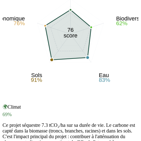
conomique
Biodiversi
76
%
62
%
76
score
Sols
Eau
91
%
83
%
🌍
Climat
69
%
Ce projet séquestre 7.3 tCO₂/ha sur sa durée de vie. Le carbone est
capté dans la biomasse (troncs, branches, racines) et dans les sols.
C'est l'impact principal du projet : contribuer à l'atténuation du