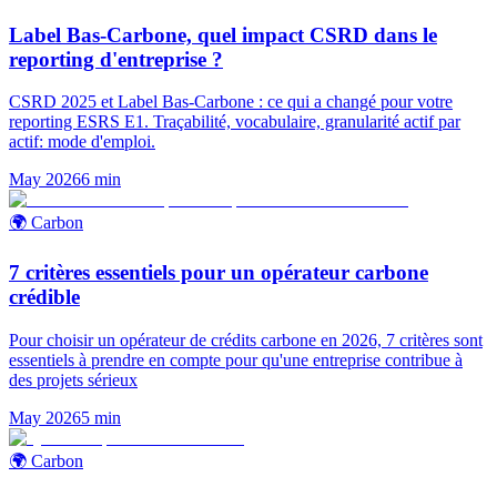
Label Bas-Carbone, quel impact CSRD dans le
reporting d'entreprise ?
CSRD 2025 et Label Bas-Carbone : ce qui a changé pour votre
reporting ESRS E1. Traçabilité, vocabulaire, granularité actif par
actif: mode d'emploi.
May 2026
6
min
🌍 Carbon
7 critères essentiels pour un opérateur carbone
crédible
Pour choisir un opérateur de crédits carbone en 2026, 7 critères sont
essentiels à prendre en compte pour qu'une entreprise contribue à
des projets sérieux
May 2026
5
min
🌍 Carbon