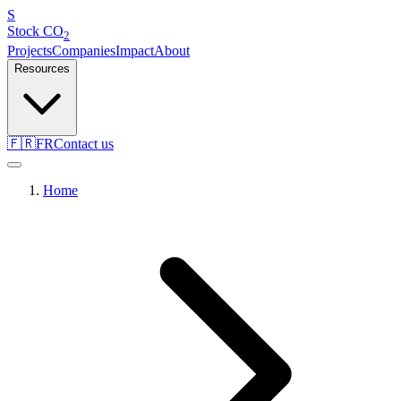
S
Stock
CO
2
Projects
Companies
Impact
About
Resources
🇫🇷
FR
Contact us
Home