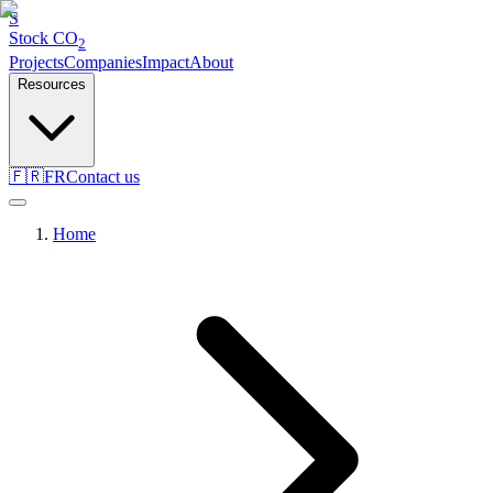
S
Stock
CO
2
Projects
Companies
Impact
About
Resources
🇫🇷
FR
Contact us
Home